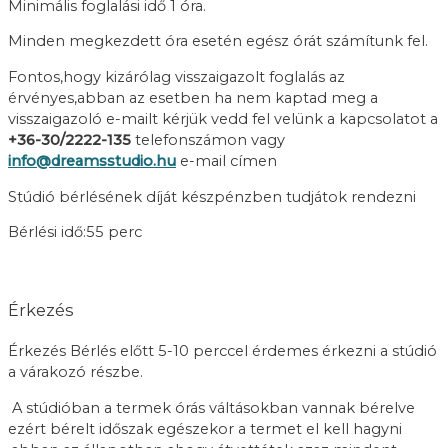
Minimális foglalási idő 1 óra.
Minden megkezdett óra esetén egész órát számítunk fel.
Fontos,hogy kizárólag visszaigazolt foglalás az
érvényes,abban az esetben ha nem kaptad meg a
visszaigazoló e-mailt kérjük vedd fel velünk a kapcsolatot a
+36-30/2222-135
telefonszámon vagy
info@dreamsstudio.hu
e-mail címen
Stúdió bérlésének díját készpénzben tudjátok rendezni
Bérlési idő:55 perc
Érkezés
Érkezés Bérlés előtt 5-10 perccel érdemes érkezni a stúdió
a várakozó részbe.
A stúdióban a termek órás váltásokban vannak bérelve
ezért bérelt időszak egészekor a termet el kell hagyni