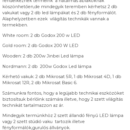
rendelkeznek termeink a hatalmas ablakoknak
köszönhetően,de mindegyik teremben kérhetsz 2 db
vakukat vagy 2 db led lámpákat és 2 db fényformálót.
Alaphelyzetben ezek világítás technikák vannak a
termekben.
White room: 2 db Godox 200 w LED
Gold room: 2 db Godox 200 W LED
Wooden: 2 db 200w Jinbei Led lámpa
Nordmann: 2 db 200w Godox Led lámpa
Kérhető vakuk: 2 db Mikrosat 5R, 1 db Mikrosat 4D, 1 db
Mikrosat 12R, 2 db Mikrosat Basic 6.
Számunkra fontos, hogy a legújabb technikai eszközöket
biztosítsuk bérlőink számára illetve, hogy 2 szett világítás
technikát tartalmazzon az ár.
Mindegyik termünkhöz 2 szett állandó fényű LED lámpa
vagy 2 szett stúdió vaku tartozik illetve
fényformálók,gurulós állványok.