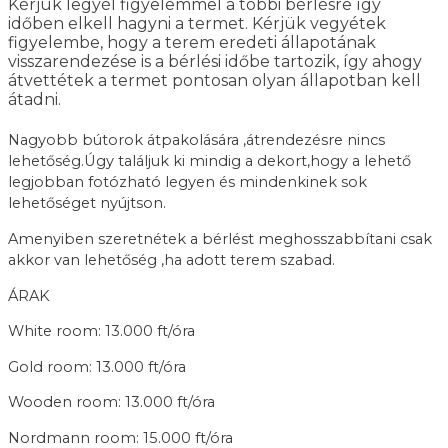
Kérjük legyél figyelemmel a többi bérlésre így
időben elkell hagyni a termet. Kérjük vegyétek
figyelembe, hogy a terem eredeti állapotának
visszarendezése is a bérlési időbe tartozik, így ahogy
átvettétek a termet pontosan olyan állapotban kell
átadni.
Nagyobb bútorok átpakolására ,átrendezésre nincs
lehetőség.Úgy találjuk ki mindig a dekort,hogy a lehető
legjobban fotózható legyen és mindenkinek sok
lehetőséget nyújtson.
Amenyiben szeretnétek a bérlést meghosszabbítani csak
akkor van lehetőség ,ha adott terem szabad.
ÁRAK
White room: 13.000 ft/óra
Gold room: 13.000 ft/óra
Wooden room: 13.000 ft/óra
Nordmann room: 15.000 ft/óra