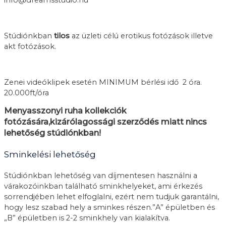
Stúdiónkban
tilos
az üzleti célú erotikus fotózások illetve
akt fotózások.
Zenei videóklipek esetén MINIMUM bérlési idő 2 óra.
20.000ft/óra
Menyasszonyi ruha kollekciók
fotózására,kizárólagossági szerződés miatt nincs
lehetőség stúdiónkban!
Sminkelési lehetőség
Stúdiónkban lehetőség van díjmentesen használni a
várakozóinkban található sminkhelyeket, ami érkezés
sorrendjében lehet elfoglalni, ezért nem tudjuk garantálni,
hogy lesz szabad hely a sminkes részen.”A” épületben és
„B” épületben is 2-2 sminkhely van kialakítva.