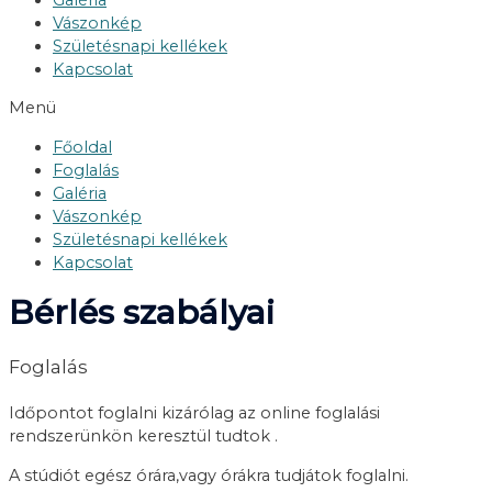
Vászonkép
Születésnapi kellékek
Kapcsolat
Menü
Főoldal
Foglalás
Galéria
Vászonkép
Születésnapi kellékek
Kapcsolat
Bérlés szabályai
Foglalás
Időpontot foglalni kizárólag az online foglalási
rendszerünkön keresztül tudtok .
A stúdiót egész órára,vagy órákra tudjátok foglalni.