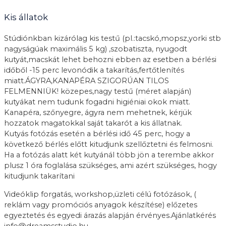
Kis állatok
Stúdiónkban kizárólag kis testű (pl.:tacskó,mopsz,yorki stb
nagyságúak maximális 5 kg) ,szobatiszta, nyugodt
kutyát,macskát lehet behozni ebben az esetben a bérlési
időből -15 perc levonódik a takarítás,fertőtlenítés
miatt.ÁGYRA,KANAPÉRA SZIGORÚAN TILOS
FELMENNIÜK! közepes,nagy testű (méret alapján)
kutyákat nem tudunk fogadni higiéniai okok miatt.
Kanapéra, szőnyegre, ágyra nem mehetnek, kérjük
hozzatok magatokkal saját takarót a kis állatnak.
Kutyás fotózás esetén a bérlési idő 45 perc, hogy a
következő bérlés előtt kitudjunk szellőztetni és felmosni.
Ha a fotózás alatt két kutyánál több jön a terembe akkor
plusz 1 óra foglalása szükséges, ami azért szükséges, hogy
kitudjunk takarítani
Videóklip forgatás, workshop,üzleti célú fotózások, (
reklám vagy promóciós anyagok készítése) előzetes
egyeztetés és egyedi árazás alapján érvényes.Ajánlatkérés
info@dreamsstudio.hu