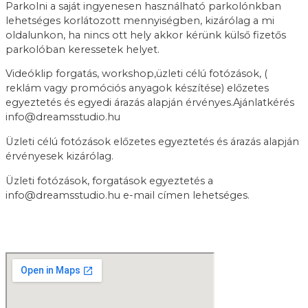
Parkolni a saját ingyenesen használható parkolónkban
lehetséges korlátozott mennyiségben, kizárólag a mi
oldalunkon, ha nincs ott hely akkor kérünk külső fizetős
parkolóban keressetek helyet.
Videóklip forgatás, workshop,üzleti célú fotózások, (
reklám vagy promóciós anyagok készítése) előzetes
egyeztetés és egyedi árazás alapján érvényes.Ajánlatkérés
info@dreamsstudio.hu
Üzleti célú fotózások előzetes egyeztetés és árazás alapján
érvényesek kizárólag.
Üzleti fotózások, forgatások egyeztetés a
info@dreamsstudio.hu e-mail címen lehetséges.