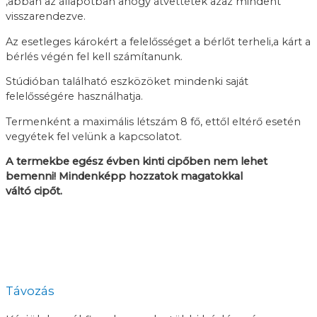
,abban az állapotban ahogy átvettétek azaz mindent
visszarendezve.
Az esetleges károkért a felelősséget a bérlőt terheli,a kárt a
bérlés végén fel kell számítanunk.
Stúdióban található eszközöket mindenki saját
felelősségére használhatja.
Termenként a maximális létszám 8 fő, ettől eltérő esetén
vegyétek fel velünk a kapcsolatot.
A termekbe egész évben kinti cipőben nem lehet
bemenni! Mindenképp hozzatok magatokkal
váltó cipőt.
Távozás