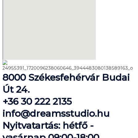
8000 Székesfehérvár Budai
Út 24.
+36 30 222 2135
info@dreamsstudio.hu
Nyitvatartás: hétfő -
vasárnap 09:00-18:00