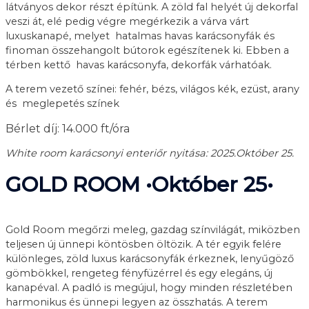
látványos dekor részt építünk. A zöld fal helyét új dekorfal
veszi át, elé pedig végre megérkezik a várva várt
luxuskanapé, melyet hatalmas havas karácsonyfák és
finoman összehangolt bútorok egészítenek ki. Ebben a
térben kettő havas karácsonyfa, dekorfák várhatóak.
A terem vezető színei: fehér, bézs, világos kék, ezüst, arany
és meglepetés színek
Bérlet díj: 14.000 ft/óra
White room karácsonyi enteriőr nyitása: 2025.Október 25.
GOLD ROOM •Október 25•
Gold Room megőrzi meleg, gazdag színvilágát, miközben
teljesen új ünnepi köntösben öltözik. A tér egyik felére
különleges, zöld luxus karácsonyfák érkeznek, lenyűgöző
gömbökkel, rengeteg fényfüzérrel és egy elegáns, új
kanapéval. A padló is megújul, hogy minden részletében
harmonikus és ünnepi legyen az összhatás. A terem