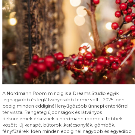
A Nordmann Room mindig is a Dreams Studio egyik
legnagyobb és leglátványosabb terme volt – 2025-ben
pedig minden eddiginél lenyűgözőbb ünnepi enteriőrrel
tér vissza. Rengeteg újdonságok és látványos
dekorelemek érkeznek a nordmann roomba. Többek
között új kanapé, bútorok ,karácsonyfák, gömbök,
fényfüzérek. Idén minden eddiginél nagyobb és egyedibb