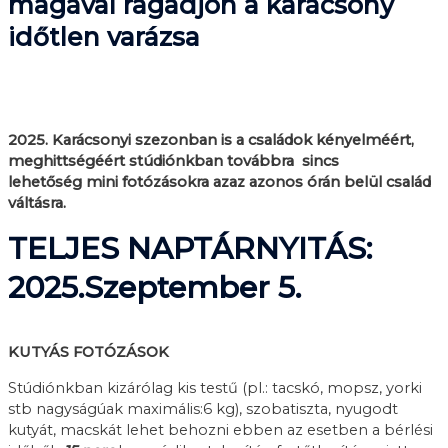
magával ragadjon a karácsony
időtlen varázsa
2025. Karácsonyi szezonban is a családok kényelméért,
meghittségéért stúdiónkban
továbbra sincs
lehetőség
mini fotózásokra azaz azonos órán belül család
váltásra.
TELJES NAPTÁRNYITÁS:
2025.Szeptember 5.
KUTYÁS FOTÓZÁSOK
Stúdiónkban kizárólag kis testű (pl.: tacskó, mopsz, yorki
stb nagyságúak maximális:6 kg), szobatiszta, nyugodt
kutyát, macskát lehet behozni ebben az esetben a bérlési