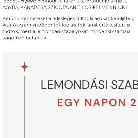
időből
-15 perc
levonódik a takarítás, fertőtlenítés miatt.
ÁGYRA, KANAPÉRA SZIGORÚAN TILOS FELMENNIÜK !
Kérünk Benneteket a felesleges túlfoglalásokat kerüljétek,
kizárólag annyi időpontot foglaljatok, amit értékesíteni is
tudtok, mert a lemondási szabályokat mindenki számára
szigorúan betartjuk.