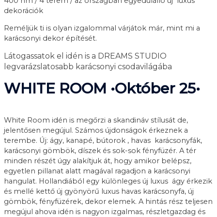
400 nm / 4 terem / az országban egyedülálló új luxus
dekorációk
Reméljük ti is olyan izgalommal várjátok már, mint mi a
karácsonyi dekor építését.
Látogassatok el idén is a DREAMS STUDIO
legvarázslatosabb karácsonyi csodavilágába
WHITE ROOM •Október 25•
White Room idén is megőrzi a skandináv stílusát de,
jelentősen megújul. Számos újdonságok érkeznek a
terembe. Új: ágy, kanapé, bútorok , havas karácsonyfák,
karácsonyi gömbök, díszek és sok-sok fényfüzér. A tér
minden részét úgy alakítjuk át, hogy amikor belépsz,
egyetlen pillanat alatt magával ragadjon a karácsonyi
hangulat. Hollandiából egy különleges új luxus ágy érkezik
és mellé kettő új gyönyörű luxus havas karácsonyfa, új
gömbök, fényfüzérek, dekor elemek. A hintás rész teljesen
megújul ahova idén is nagyon izgalmas, részletgazdag és