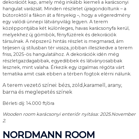
dekorációt kap, amely még inkább kiemeli a karácsonyi
hangulat varázsát. Minden részletet újragondoltunk – a
bútoroktól a fákon át a fényekig –, hogy a végeredmény
egy valódi ünnepi látványvilág legyen. A terem
középpontjába két különleges, havas karácsonyfa kerül,
melyekhez új gömbök, fényfüzérek és dekorációk
társulnak. A népszerű hintás részlet is megmarad, ám
teljesen új stílusban tér vissza, jobban illeszkedve a terem
friss, 2025-ös hangulatához. A dekorációk idén még
részletgazdagabbak, egyedibbek és látványosabbak
lesznek, mint valaha. Érkezik egy izgalmas régóta várt
tematika amit csak ebben a térben fogtok elérni nálunk.
A terem vezető színei: bézs, zöld,karamell, arany,
barna és meglepetés színek
Bérleti díj: 14.000 ft/óra
Wooden room karácsonyi enteriőr nyitása: 2025.November
2.
NORDMANN ROOM