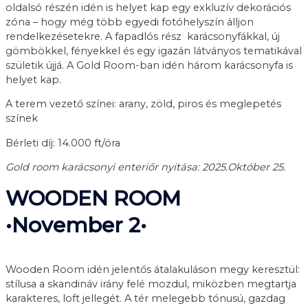
oldalsó részén idén is helyet kap egy exkluzív dekorációs
zóna – hogy még több egyedi fotóhelyszín álljon
rendelkezésetekre. A fapadlós rész karácsonyfákkal, új
gömbökkel, fényekkel és egy igazán látványos tematikával
születik újjá. A Gold Room-ban idén három karácsonyfa is
helyet kap.
A terem vezető színei: arany, zöld, piros és meglepetés
színek
Bérleti díj: 14.000 ft/óra
Gold room karácsonyi enteriőr nyitása: 2025.Október 25.
WOODEN ROOM
•November 2•
Wooden Room idén jelentős átalakuláson megy keresztül:
stílusa a skandináv irány felé mozdul, miközben megtartja
karakteres, loft jellegét. A tér melegebb tónusú, gazdag