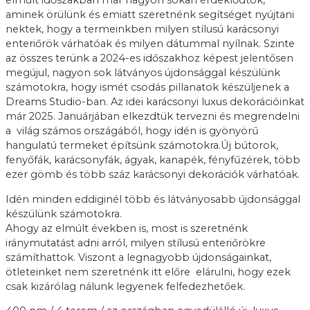
elmúlt időszakban már nagyon sokan érdeklődtök,
aminek örülünk és emiatt szeretnénk segítséget nyújtani
nektek, hogy a termeinkben milyen stílusú karácsonyi
enteriőrök várhatóak és milyen dátummal nyílnak. Szinte
az összes terünk a 2024-es időszakhoz képest jelentősen
megújul, nagyon sok látványos újdonsággal készülünk
számotokra, hogy ismét csodás pillanatok készüljenek a
Dreams Studio-ban. Az idei karácsonyi luxus dekorációinkat
már 2025. Januárjában elkezdtük tervezni és megrendelni
a világ számos országából, hogy idén is gyönyörű
hangulatú termeket építsünk számotokra.Új bútorok,
fenyőfák, karácsonyfák, ágyak, kanapék, fényfűzérek, több
ezer gömb és több száz karácsonyi dekorációk várhatóak.
Idén minden eddiginél több és látványosabb újdonsággal
készülünk számotokra.
Ahogy az elmúlt években is, most is szeretnénk
iránymutatást adni arról, milyen stílusú enteriőrökre
számíthattok. Viszont a legnagyobb újdonságainkat,
ötleteinket nem szeretnénk itt előre elárulni, hogy ezek
csak kizárólag nálunk legyenek felfedezhetőek.