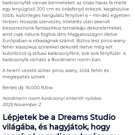
karácsonyfák várnak benneteket: az óriási havas fa mellé
egy lenyűgöző 300 cm-es óriásfenyő érkezik, kiegészülve
több, különleges hangulatú fenyővel is – mindez egyetlen
térben. Hosszas szervezés, ötletelés után sikerült
beszereznünk fantasztikus tematikájú dekorelemeket,
amit csak nálunk fogtok látni Magyaroszágon illetve
Európában is ritkaságnak számít. Biztos lesz piros-arany-
fehér klasszikus színekkel dekorált illetve még két
különböző új stílusú karácsonyfánk, sok-sok fényfüzér. 4
karácsonyfa várható a Nordmann room-ban.
A terem vezető színei: piros, arany, zöld, fehér és
meglepetés színek
Bérleti díj: 16.000 ft/óra
Nordmann room karácsonyi enteriőr nyitása:
2025.November 2.
Lépjetek be a Dreams Studio
világába, és hagyjátok, hogy